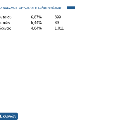
ΣΥΝΔΕΣΜΟΣ- ΧΡΥΣΗ ΑΥΓΗ | Δήμοι Φλώρινας
νταίου
6,87%
899
εσπών
5,44%
89
ώρινας
4,84%
1.011
 Εκλογών