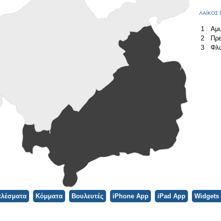
ΛΑΪΚΟΣ 
1
Αμυ
2
Πρ
3
Φλ
ελέσματα
Κόμματα
Βουλευτές
iPhone App
iPad App
Widgets