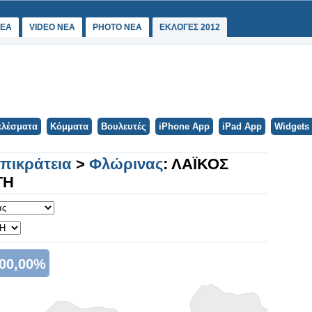
ΕΑ
VIDEO NEA
PHOTO NEA
ΕΚΛΟΓΕΣ 2012
ελέσματα
Κόμματα
Βουλευτές
iPhone App
iPad App
Widgets
Επικράτεια
>
Φλώρινας
: ΛΑΪΚΟΣ
ΓΗ
00,00%