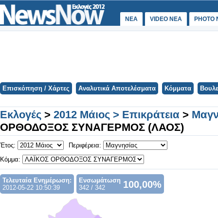
ΝΕΑ
VIDEO NEA
PHOTO 
Επισκόπηση / Χάρτες
Αναλυτικά Αποτελέσματα
Κόμματα
Βουλε
Εκλογές
>
2012 Μάιος > Επικράτεια
>
Μαγν
ΟΡΘΟΔΟΞΟΣ ΣΥΝΑΓΕΡΜΟΣ (ΛΑΟΣ)
Έτος:
Περιφέρεια:
Κόμμα:
Τελευταία Ενημέρωση:
Ενσωμάτωση
100,00%
2012-05-22 10:50:39
342 / 342