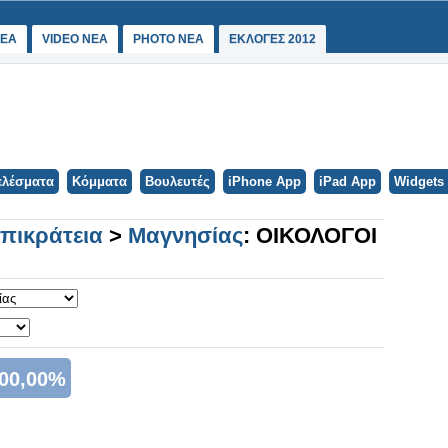
ΕΑ
VIDEO NEA
PHOTO NEA
ΕΚΛΟΓΕΣ 2012
ελέσματα
Κόμματα
Βουλευτές
iPhone App
iPad App
Widgets
Επικράτεια
>
Μαγνησίας
: ΟΙΚΟΛΟΓΟΙ
00,00%