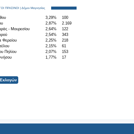
Ι ΠΡΑΣΙΝΟΙ | Δήμοι Μαγνησίας
θου
3,29%
100
ου
2,87%
2.169
ράς - Μουρεσίου
2,64%
122
υρού
2,54%
343
α Φεραίου
2,25%
218
πέλου
2,15%
61
ου Πηλίου
2,07%
153
ννήσου
1,77%
17
 Εκλογών