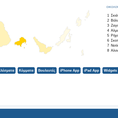
ΟΙΚΟΛΟΓΟ
1
Σκιά
2
Βόλ
3
Ζαγο
4
Αλμ
5
Ρήγ
6
Σκο
7
Νοτί
8
Αλο
ελέσματα
Κόμματα
Βουλευτές
iPhone App
iPad App
Widgets