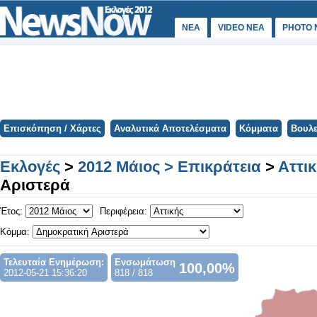
ΝΕΑ
VIDEO NEA
PHOTO 
Επισκόπηση / Χάρτες
Αναλυτικά Αποτελέσματα
Κόμματα
Βουλε
Εκλογές
>
2012 Μάιος > Επικράτεια
>
Αττι
Αριστερά
Έτος:
Περιφέρεια:
Κόμμα:
Τελευταία Ενημέρωση:
Ενσωμάτωση
100,00%
2012-05-21 15:36:20
818 / 818