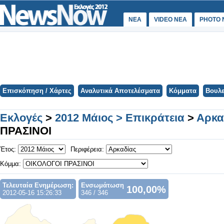
ΝΕΑ
VIDEO NEA
PHOTO 
Επισκόπηση / Χάρτες
Αναλυτικά Αποτελέσματα
Κόμματα
Βουλε
Εκλογές
>
2012 Μάιος > Επικράτεια
>
Αρκα
ΠΡΑΣΙΝΟΙ
Έτος:
Περιφέρεια:
Κόμμα:
Τελευταία Ενημέρωση:
Ενσωμάτωση
100,00%
2012-05-16 15:26:33
346 / 346