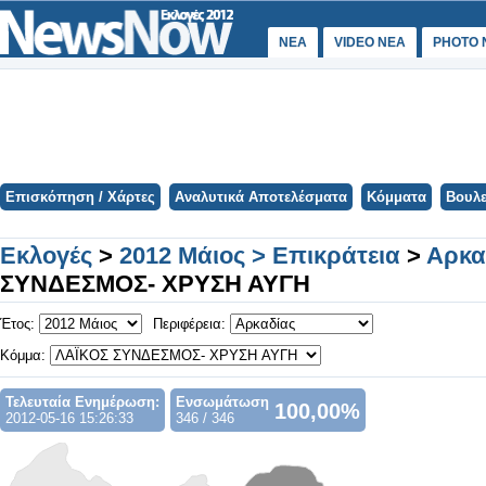
ΝΕΑ
VIDEO NEA
PHOTO 
Επισκόπηση / Χάρτες
Αναλυτικά Αποτελέσματα
Κόμματα
Βουλε
Εκλογές
>
2012 Μάιος > Επικράτεια
>
Αρκα
ΣΥΝΔΕΣΜΟΣ- ΧΡΥΣΗ ΑΥΓΗ
Έτος:
Περιφέρεια:
Κόμμα:
Τελευταία Ενημέρωση:
Ενσωμάτωση
100,00%
2012-05-16 15:26:33
346 / 346