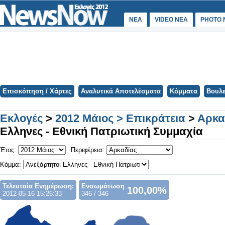
ΝΕΑ
VIDEO NEA
PHOTO 
Επισκόπηση / Χάρτες
Αναλυτικά Αποτελέσματα
Κόμματα
Βουλε
Εκλογές
>
2012 Μάιος > Επικράτεια
>
Αρκα
Ελληνες - Εθνική Πατριωτική Συμμαχία
Έτος:
Περιφέρεια:
Κόμμα:
Τελευταία Ενημέρωση:
Ενσωμάτωση
100,00%
2012-05-16 15:26:33
346 / 346