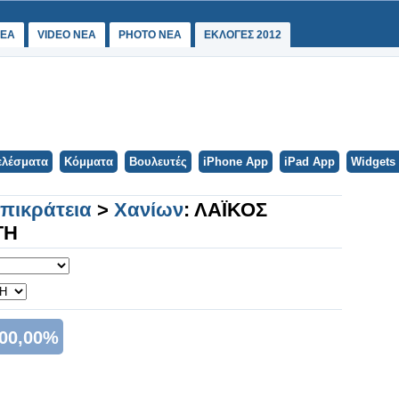
ΕΑ
VIDEO NEA
PHOTO NEA
ΕΚΛΟΓΕΣ 2012
ελέσματα
Κόμματα
Βουλευτές
iPhone App
iPad App
Widgets
Επικράτεια
>
Χανίων
: ΛΑΪΚΟΣ
ΓΗ
00,00%