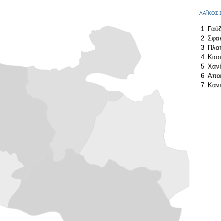
ΛΑΪΚΟΣ 
1
Γαύ
2
Σφα
3
Πλα
4
Κισ
5
Χαν
6
Απο
7
Καντ