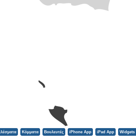
ελέσματα
Κόμματα
Βουλευτές
iPhone App
iPad App
Widgets