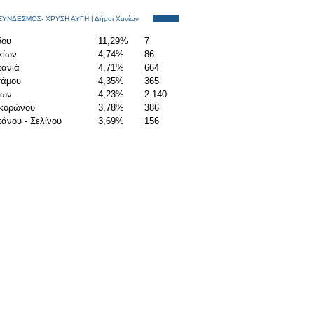
ΣΥΝΔΕΣΜΟΣ- ΧΡΥΣΗ ΑΥΓΗ | Δήμοι Χανίων
δου
11,29%
7
κίων
4,74%
86
τανιά
4,71%
664
σάμου
4,35%
365
ίων
4,23%
2.140
κορώνου
3,78%
386
άνου - Σελίνου
3,69%
156