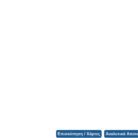
Φορτώνει ο Χάρτης...
Επισκόπηση / Χάρτες
Αναλυτικά Αποτ