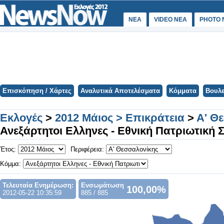
ΝΕΑ
VIDEO NEA
PHOTO 
Επισκόπηση / Χάρτες
Αναλυτικά Αποτελέσματα
Κόμματα
Βουλε
Εκλογές
>
2012 Μάιος > Επικράτεια
>
Α' Θ
Ανεξάρτητοι Ελληνες - Εθνική Πατριωτική 
Έτος:
Περιφέρεια:
Κόμμα:
Τελευταία Ενημέρωση:
Ενσωμάτωση
100,00%
2012-05-22 10:35:59
885 / 885